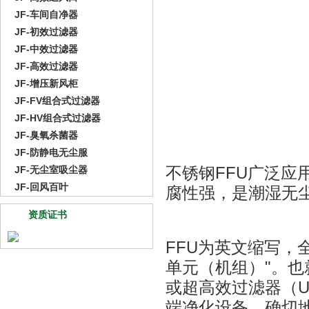
JF-车间自净器
JF-初效过滤器
JF-中效过滤器
JF-高效过滤器
JF-增压新风柜
JF-FV组合式过滤器
JF-HV组合式过滤器
JF-臭氧杀菌器
JF-防静电无尘服
JF-无尘室吸尘器
不锈钢FFU
广泛应
JF-回风百叶
腐性强，是潮湿无
资质证书
FFU
为英文缩写，全称为
单元（机组）"。也
或超高效过滤器（U
端净化设备。确切