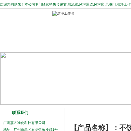
欢迎您的到来！本公司专门经营销售
传递窗
,
层流罩
,
风淋通道
,
风淋房
,
风淋门
,
洁净工作
网站首页
公司介绍
主营产品
售后体系
联系我们
JF-FFU
广州嘉凡净化科技有限公司
【产品名称】：不锈
地址：广州番禺区石基镇长沙路1号