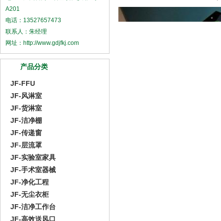
A201
电话：13527657473
联系人：朱经理
网址：http://www.gdjfkj.com
产品分类
JF-FFU
JF-风淋室
JF-货淋室
JF-洁净棚
JF-传递窗
JF-层流罩
JF-实验室家具
JF-手术室器械
JF-净化工程
JF-无尘衣柜
JF-洁净工作台
JF-高效送风口